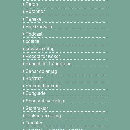
Päron
Perenner
Persika
Persikaskola
Podcast
potatis
provsmakning
Recept för Köket
Recept för Trädgården
Såhär odlar jag
Sommar
Sommarblommor
Sortguide
Sponsrat av reklam
Stenfrukter
Tankar om odling
Tomater