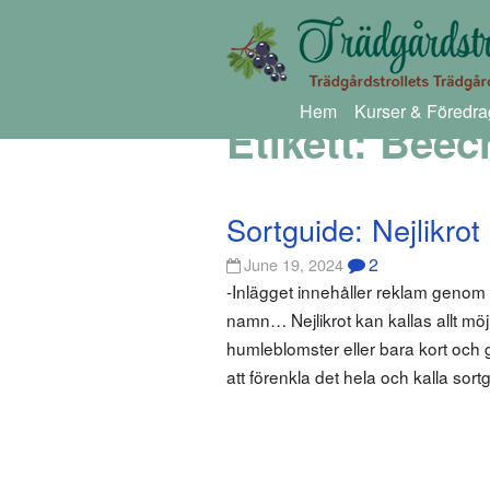
Hem
Kurser & Föredra
Etikett:
Beec
Sortguide: Nejlikrot
2
June 19, 2024
-Inlägget innehåller reklam geno
namn… Nejlikrot kan kallas allt möjl
humleblomster eller bara kort och gott
att förenkla det hela och kalla sortg