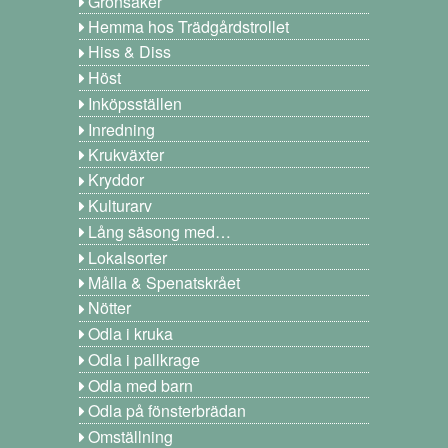
Grönsaker
Hemma hos Trädgårdstrollet
Hiss & Diss
Höst
Inköpsställen
Inredning
Krukväxter
Kryddor
Kulturarv
Lång säsong med…
Lokalsorter
Målla & Spenatskrået
Nötter
Odla i kruka
Odla i pallkrage
Odla med barn
Odla på fönsterbrädan
Omställning