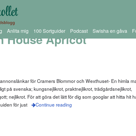
g
Anlita mig
100 Sortguider
Podcast
Swisha en gåva
F
h House Apricot
m annonslänkar för Cramers Blommor och Wexthuset- En himla m
igt på svenska; kungsnejlikrot, praktnejlikrot, trädgårdsnejlikrot,
; nejlikrot. För att göra det lätt för dig som googlar att hitta hit h
uiden för just
Continue reading