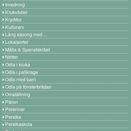
Inredning
Krukväxter
Kryddor
Kulturarv
Lång säsong med…
Lokalsorter
Målla & Spenatskrået
Nötter
Odla i kruka
Odla i pallkrage
Odla med barn
Odla på fönsterbrädan
Omställning
Päron
Perenner
Persika
Persikaskola