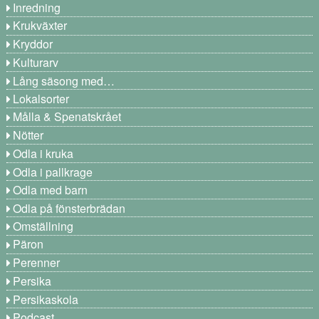
Inredning
Krukväxter
Kryddor
Kulturarv
Lång säsong med…
Lokalsorter
Målla & Spenatskrået
Nötter
Odla i kruka
Odla i pallkrage
Odla med barn
Odla på fönsterbrädan
Omställning
Päron
Perenner
Persika
Persikaskola
Podcast