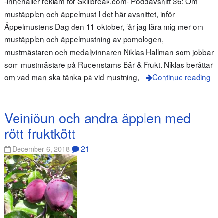
-innehåller reklam för Skillbreak.com- Poddavsnitt 36: Om
mustäpplen och äppelmust I det här avsnittet, inför
Äppelmustens Dag den 11 oktober, får jag lära mig mer om
mustäpplen och äppelmustning av pomologen,
mustmästaren och medaljvinnaren Niklas Hallman som jobbar
som mustmästare på Rudenstams Bär & Frukt. Niklas berättar
om vad man ska tänka på vid mustning,
Continue reading
Veiniöun och andra äpplen med
rött fruktkött
21
December 6, 2018