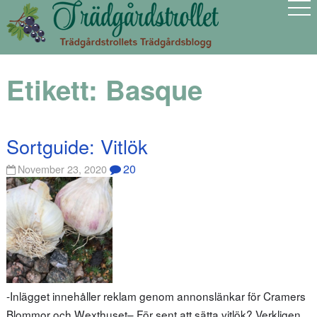
Etikett:
Basque
Sortguide: Vitlök
20
November 23, 2020
-Inlägget innehåller reklam genom annonslänkar för Cramers
Blommor och Wexthuset– För sent att sätta vitlök? Verkligen