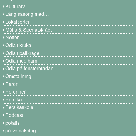
Kulturarv
Lång säsong med…
Lokalsorter
Målla & Spenatskrået
Nötter
Odla i kruka
Odla i pallkrage
Odla med barn
Odla på fönsterbrädan
Omställning
Päron
Perenner
Persika
Persikaskola
Podcast
potatis
provsmakning