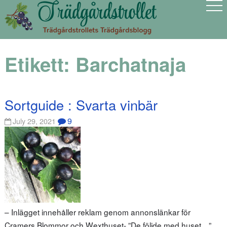
Etikett:
Barchatnaja
Sortguide : Svarta vinbär
9
July 29, 2021
– Inlägget innehåller reklam genom annonslänkar för
Cramers Blommor och Wexthuset- ”De följde med huset…”