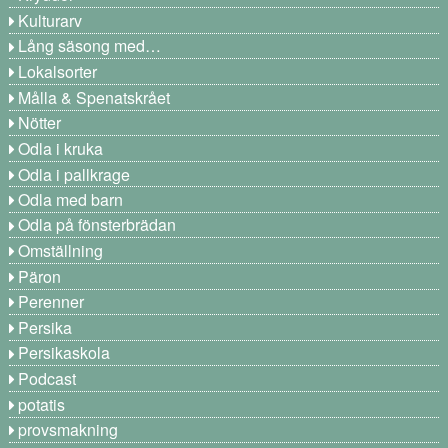
Kulturarv
Lång säsong med…
Lokalsorter
Målla & Spenatskrået
Nötter
Odla i kruka
Odla i pallkrage
Odla med barn
Odla på fönsterbrädan
Omställning
Päron
Perenner
Persika
Persikaskola
Podcast
potatis
provsmakning