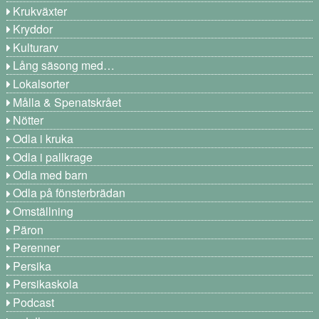
Krukväxter
Kryddor
Kulturarv
Lång säsong med…
Lokalsorter
Målla & Spenatskrået
Nötter
Odla i kruka
Odla i pallkrage
Odla med barn
Odla på fönsterbrädan
Omställning
Päron
Perenner
Persika
Persikaskola
Podcast