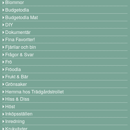
Blommor
Budgetodla
Budgetodla Mat
DIY
Dokumentär
Fina Favoriter!
Fjärilar och bin
Frågor & Svar
Frö
Fröodla
Frukt & Bär
Grönsaker
Hemma hos Trädgårdstrollet
Hiss & Diss
Höst
Inköpsställen
Inredning
Krukväxter