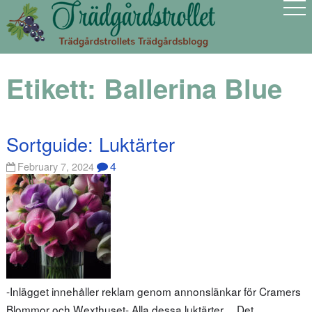
Etikett:
Ballerina Blue
Sortguide: Luktärter
4
February 7, 2024
-Inlägget innehåller reklam genom annonslänkar för Cramers
Blommor och Wexthuset- Alla dessa luktärter… Det