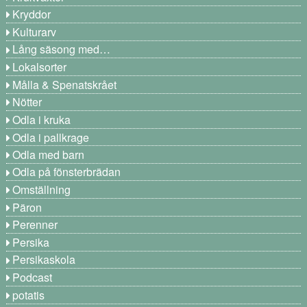
Kryddor
Kulturarv
Lång säsong med…
Lokalsorter
Målla & Spenatskrået
Nötter
Odla i kruka
Odla i pallkrage
Odla med barn
Odla på fönsterbrädan
Omställning
Päron
Perenner
Persika
Persikaskola
Podcast
potatis