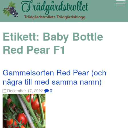
Etikett:
Baby Bottle
Red Pear F1
Gammelsorten Red Pear (och
några till med samma namn)
0
December 17, 2022