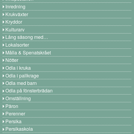
Inredning
Krukväxter
Kryddor
Kulturarv
Lång säsong med…
Lokalsorter
Målla & Spenatskrået
Nötter
Odla i kruka
Odla i pallkrage
Odla med barn
Odla på fönsterbrädan
Omställning
Päron
Perenner
Persika
Persikaskola