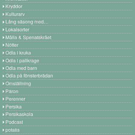
Kryddor
Kulturarv
Lång säsong med…
Lokalsorter
Målla & Spenatskrået
Nötter
Odla i kruka
Odla i pallkrage
Odla med barn
Odla på fönsterbrädan
Omställning
Päron
Perenner
Persika
Persikaskola
Podcast
potatis