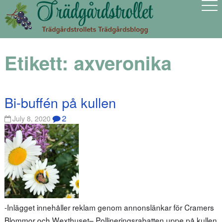
Etikett:
axveronika
Bi-buffén på kullen
2
July 8, 2020
-Inlägget innehåller reklam genom annonslänkar för Cramers
Blommor och Wexthuset– Pollineringsrabatten uppe på kullen