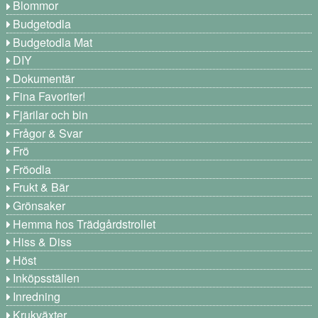
Blommor
Budgetodla
Budgetodla Mat
DIY
Dokumentär
Fina Favoriter!
Fjärilar och bin
Frågor & Svar
Frö
Fröodla
Frukt & Bär
Grönsaker
Hemma hos Trädgårdstrollet
Hiss & Diss
Höst
Inköpsställen
Inredning
Krukväxter