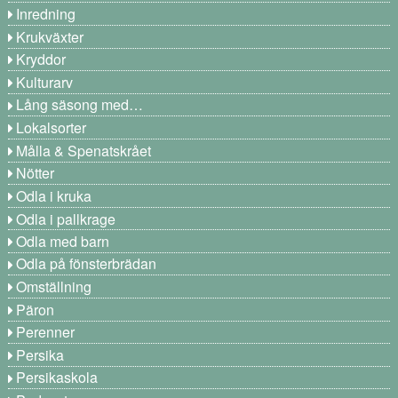
Inredning
Krukväxter
Kryddor
Kulturarv
Lång säsong med…
Lokalsorter
Målla & Spenatskrået
Nötter
Odla i kruka
Odla i pallkrage
Odla med barn
Odla på fönsterbrädan
Omställning
Päron
Perenner
Persika
Persikaskola