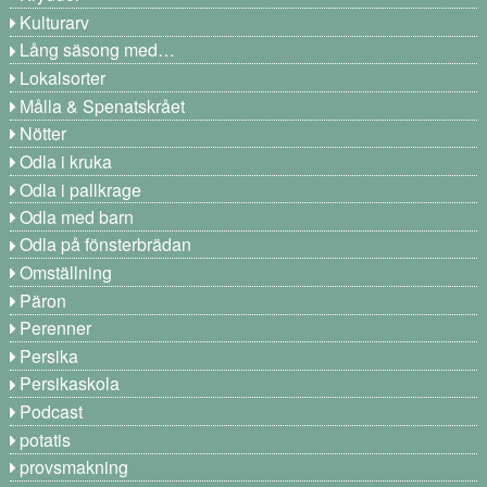
Kulturarv
Lång säsong med…
Lokalsorter
Målla & Spenatskrået
Nötter
Odla i kruka
Odla i pallkrage
Odla med barn
Odla på fönsterbrädan
Omställning
Päron
Perenner
Persika
Persikaskola
Podcast
potatis
provsmakning