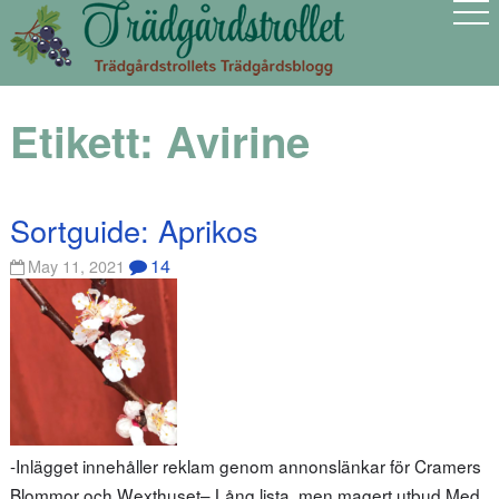
Etikett:
Avirine
Sortguide: Aprikos
14
May 11, 2021
-Inlägget innehåller reklam genom annonslänkar för Cramers
Blommor och Wexthuset– Lång lista, men magert utbud Med