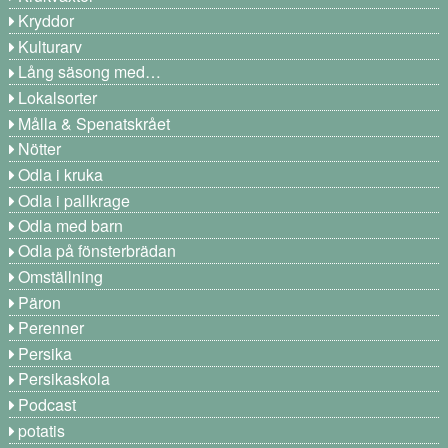
Kryddor
Kulturarv
Lång säsong med…
Lokalsorter
Målla & Spenatskrået
Nötter
Odla i kruka
Odla i pallkrage
Odla med barn
Odla på fönsterbrädan
Omställning
Päron
Perenner
Persika
Persikaskola
Podcast
potatis