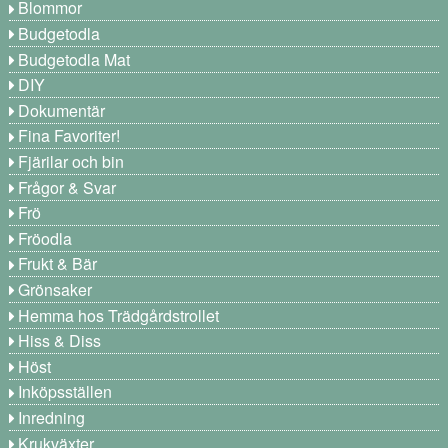
Blommor
Budgetodla
Budgetodla Mat
DIY
Dokumentär
Fina Favoriter!
Fjärilar och bin
Frågor & Svar
Frö
Fröodla
Frukt & Bär
Grönsaker
Hemma hos Trädgårdstrollet
Hiss & Diss
Höst
Inköpsställen
Inredning
Krukväxter