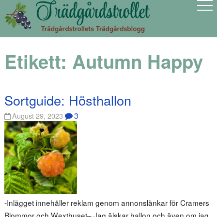
Etikett:
Autumn Happy
Sortguide: Hösthallon
3
August 29, 2023
-Inlägget innehåller reklam genom annonslänkar för Cramers
Blommor och Wexthuset– Jag älskar hallon och även om jag