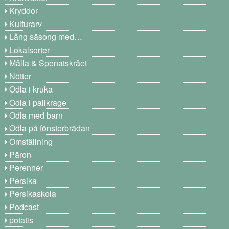
Kryddor
Kulturarv
Lång säsong med…
Lokalsorter
Målla & Spenatskrået
Nötter
Odla i kruka
Odla i pallkrage
Odla med barn
Odla på fönsterbrädan
Omställning
Päron
Perenner
Persika
Persikaskola
Podcast
potatis