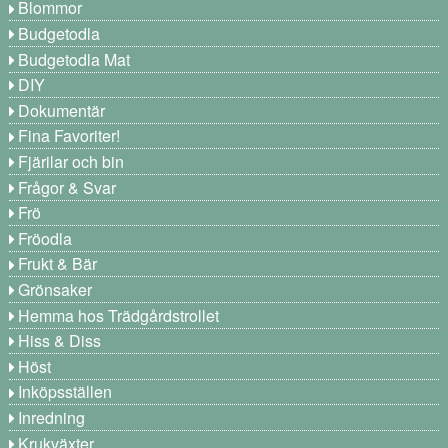
Blommor
Budgetodla
Budgetodla Mat
DIY
Dokumentär
Fina Favoriter!
Fjärilar och bin
Frågor & Svar
Frö
Fröodla
Frukt & Bär
Grönsaker
Hemma hos Trädgårdstrollet
Hiss & Diss
Höst
Inköpsställen
Inredning
Krukväxter