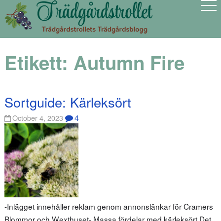
Etikett:
Autumn Fire
Sortguide: Kärleksört
4
October 4, 2023
-Inlägget innehåller reklam genom annonslänkar för Cramers
Blommor och Wexthuset- Massa fördelar med kärleksört Det