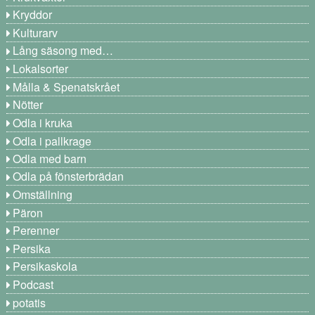
Kryddor
Kulturarv
Lång säsong med…
Lokalsorter
Målla & Spenatskrået
Nötter
Odla i kruka
Odla i pallkrage
Odla med barn
Odla på fönsterbrädan
Omställning
Päron
Perenner
Persika
Persikaskola
Podcast
potatis