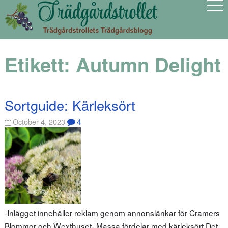
Etikett:
Autumn Delight
Sortguide: Kärleksört
4
October 4, 2023
-Inlägget innehåller reklam genom annonslänkar för Cramers
Blommor och Wexthuset- Massa fördelar med kärleksört Det