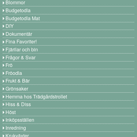
Blommor
Budgetodla
Budgetodla Mat
DIY
Dokumentär
Fina Favoriter!
Fjärilar och bin
Frågor & Svar
Frö
Fröodla
Frukt & Bär
Grönsaker
Hemma hos Trädgårdstrollet
Hiss & Diss
Höst
Inköpsställen
Inredning
Krukväxter