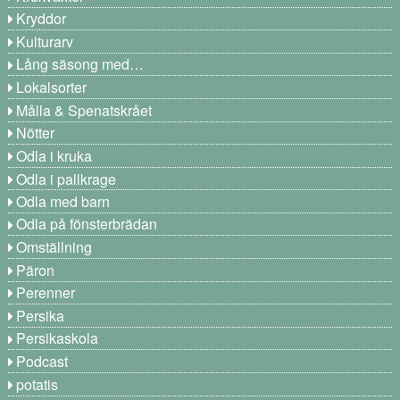
Kryddor
Kulturarv
Lång säsong med…
Lokalsorter
Målla & Spenatskrået
Nötter
Odla i kruka
Odla i pallkrage
Odla med barn
Odla på fönsterbrädan
Omställning
Päron
Perenner
Persika
Persikaskola
Podcast
potatis