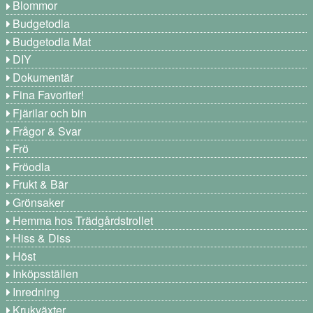
Blommor
Budgetodla
Budgetodla Mat
DIY
Dokumentär
Fina Favoriter!
Fjärilar och bin
Frågor & Svar
Frö
Fröodla
Frukt & Bär
Grönsaker
Hemma hos Trädgårdstrollet
Hiss & Diss
Höst
Inköpsställen
Inredning
Krukväxter