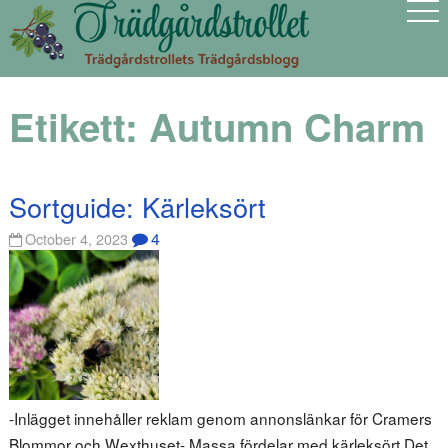
Etikett:
Autumn Charm
Sortguide: Kärleksört
4
October 4, 2023
-Inlägget innehåller reklam genom annonslänkar för Cramers
Blommor och Wexthuset- Massa fördelar med kärleksört Det