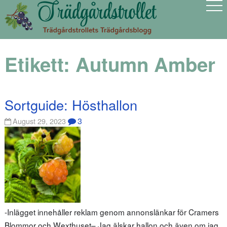
Etikett:
Autumn Amber
Sortguide: Hösthallon
3
August 29, 2023
-Inlägget innehåller reklam genom annonslänkar för Cramers
Blommor och Wexthuset– Jag älskar hallon och även om jag