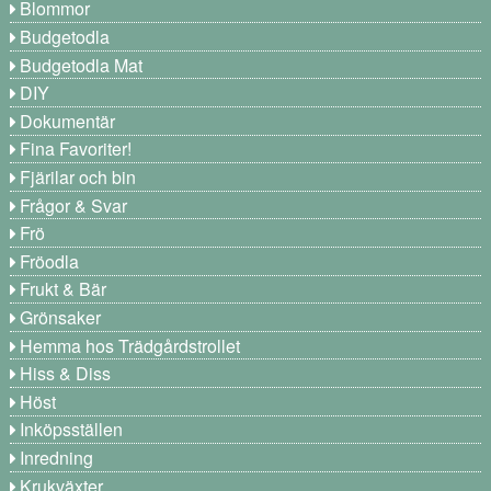
Blommor
Budgetodla
Budgetodla Mat
DIY
Dokumentär
Fina Favoriter!
Fjärilar och bin
Frågor & Svar
Frö
Fröodla
Frukt & Bär
Grönsaker
Hemma hos Trädgårdstrollet
Hiss & Diss
Höst
Inköpsställen
Inredning
Krukväxter