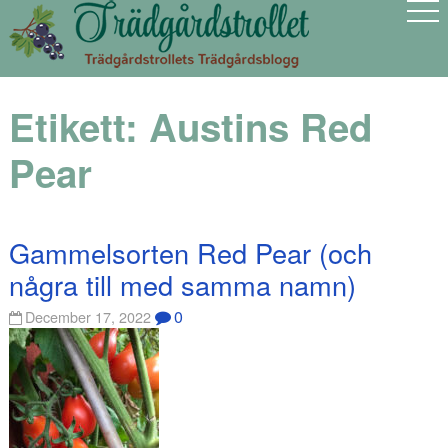
Etikett:
Austins Red
Pear
Gammelsorten Red Pear (och
några till med samma namn)
0
December 17, 2022