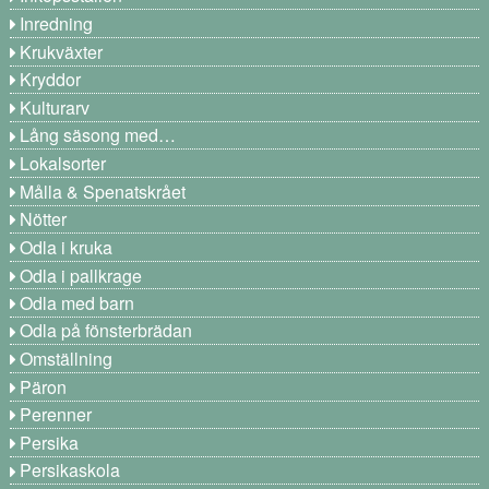
Inredning
Krukväxter
Kryddor
Kulturarv
Lång säsong med…
Lokalsorter
Målla & Spenatskrået
Nötter
Odla i kruka
Odla i pallkrage
Odla med barn
Odla på fönsterbrädan
Omställning
Päron
Perenner
Persika
Persikaskola