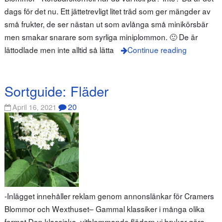
dags för det nu. Ett jättetrevligt litet träd som ger mängder av
små frukter, de ser nästan ut som avlånga små minikörsbär
men smakar snarare som syrliga miniplommon. 🙂 De är
lättodlade men inte alltid så lätta
Continue reading
Sortguide: Fläder
20
April 16, 2021
-Inlägget innehåller reklam genom annonslänkar för Cramers
Blommor och Wexthuset– Gammal klassiker i många olika
format Den klassiska, vitblommande flädern vi brukar göra