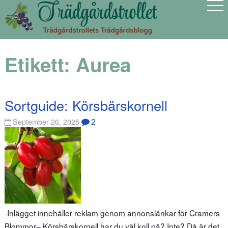
Etikett:
Aurea
Sortguide: Körsbärskornell
2
September 26, 2025
-Inlägget innehåller reklam genom annonslänkar för Cramers
Blommor– Körsbärskornell har du väl koll på? Inte? Då är det