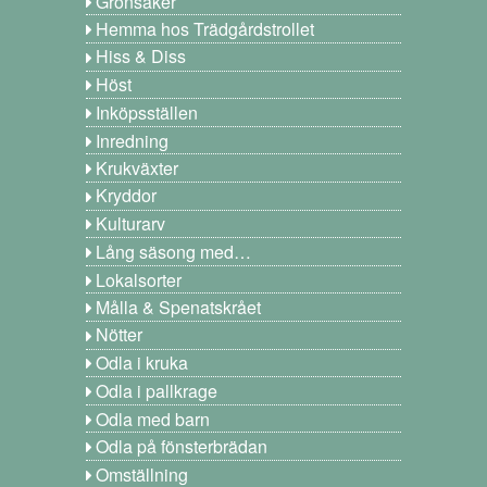
Grönsaker
Hemma hos Trädgårdstrollet
Hiss & Diss
Höst
Inköpsställen
Inredning
Krukväxter
Kryddor
Kulturarv
Lång säsong med…
Lokalsorter
Målla & Spenatskrået
Nötter
Odla i kruka
Odla i pallkrage
Odla med barn
Odla på fönsterbrädan
Omställning