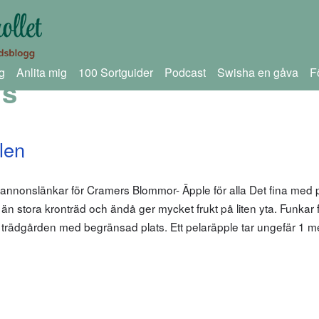
g
Anlita mig
100 Sortguider
Podcast
Swisha en gåva
F
is
len
 annonslänkar för Cramers Blommor- Äpple för alla Det fina med 
n stora kronträd och ändå ger mycket frukt på liten yta. Funkar fin
la trädgården med begränsad plats. Ett pelaräpple tar ungefär 1 me