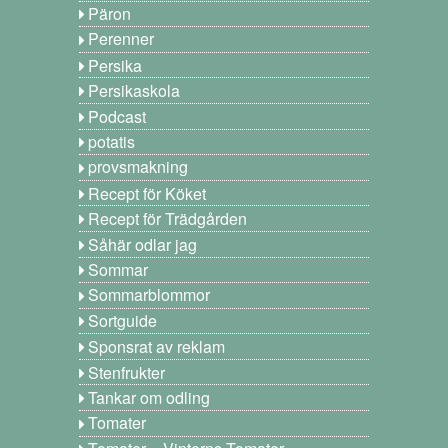
Päron
Perenner
Persika
Persikaskola
Podcast
potatis
provsmakning
Recept för Köket
Recept för Trädgården
Såhär odlar jag
Sommar
Sommarblommor
Sortguide
Sponsrat av reklam
Stenfrukter
Tankar om odling
Tomater