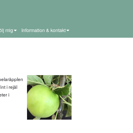
ölj mig
Information & kontakt
pelaräpplen
t i rejäl
ter i