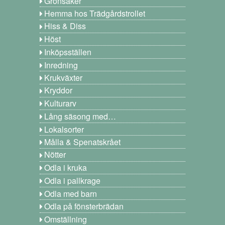
Grönsaker
Hemma hos Trädgårdstrollet
Hiss & Diss
Höst
Inköpsställen
Inredning
Krukväxter
Kryddor
Kulturarv
Lång säsong med…
Lokalsorter
Målla & Spenatskrået
Nötter
Odla i kruka
Odla i pallkrage
Odla med barn
Odla på fönsterbrädan
Omställning