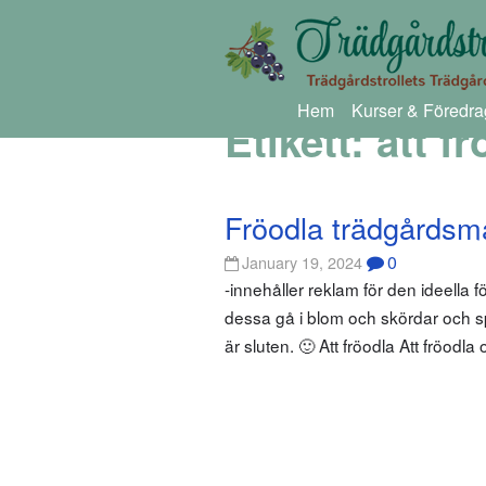
Hem
Kurser & Föredra
Etikett:
att f
Fröodla trädgårdsmåll
0
January 19, 2024
-innehåller reklam för den ideella f
dessa gå i blom och skördar och sparar
är sluten. 🙂 Att fröodla Att fröodla 