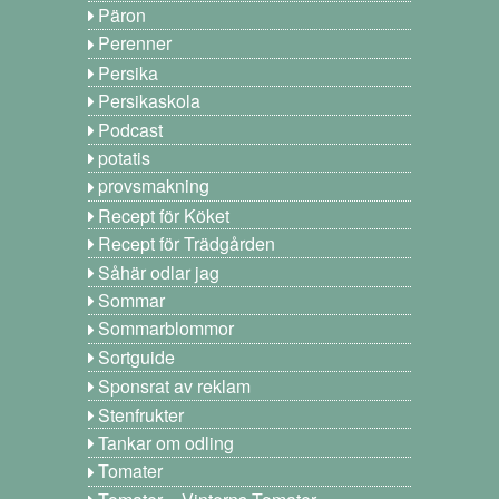
Päron
Perenner
Persika
Persikaskola
Podcast
potatis
provsmakning
Recept för Köket
Recept för Trädgården
Såhär odlar jag
Sommar
Sommarblommor
Sortguide
Sponsrat av reklam
Stenfrukter
Tankar om odling
Tomater