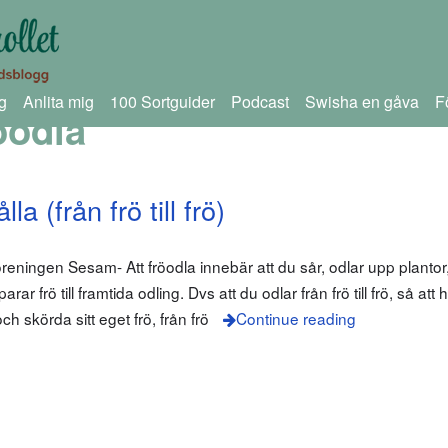
g
Anlita mig
100 Sortguider
Podcast
Swisha en gåva
F
röodla
a (från frö till frö)
öreningen Sesam- Att fröodla innebär att du sår, odlar upp plantor,
 frö till framtida odling. Dvs att du odlar från frö till frö, så att 
och skörda sitt eget frö, från frö
Continue reading