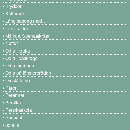
Kryddor
Kulturarv
Lång säsong med…
Lokalsorter
Målla & Spenatskrået
Nötter
Odla i kruka
Odla i pallkrage
Odla med barn
Odla på fönsterbrädan
Omställning
Päron
Perenner
Persika
Persikaskola
Podcast
potatis