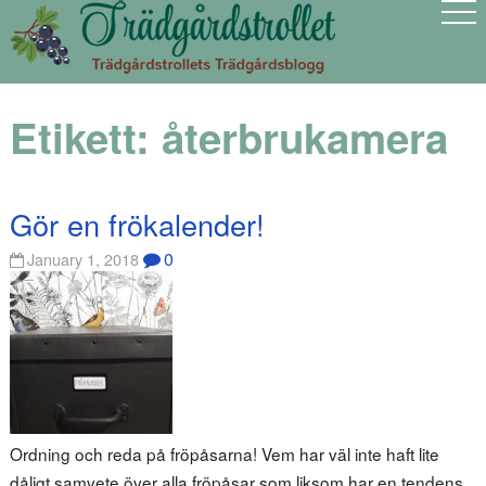
Etikett:
återbrukamera
Gör en frökalender!
0
January 1, 2018
Ordning och reda på fröpåsarna! Vem har väl inte haft lite
dåligt samvete över alla fröpåsar som liksom har en tendens