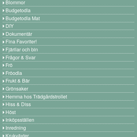
Blommor
Budgetodla
Budgetodla Mat
DIY
Dokumentär
Fina Favoriter!
Fjärilar och bin
Frågor & Svar
Frö
Fröodla
Frukt & Bär
Grönsaker
Hemma hos Trädgårdstrollet
Hiss & Diss
Höst
Inköpsställen
Inredning
Krukväxter