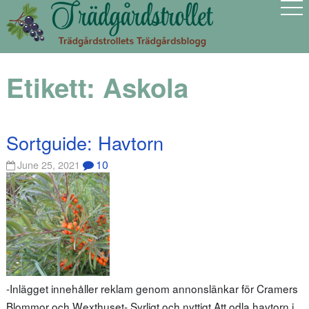
Etikett:
Askola
Sortguide: Havtorn
10
June 25, 2021
-Inlägget innehåller reklam genom annonslänkar för Cramers
Blommor och Wexthuset- Syrligt och nyttigt Att odla havtorn i