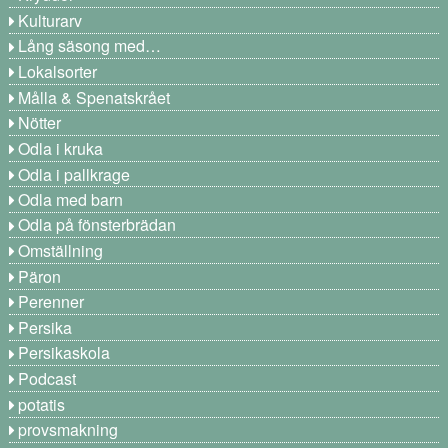
Kulturarv
Lång säsong med…
Lokalsorter
Målla & Spenatskrået
Nötter
Odla i kruka
Odla i pallkrage
Odla med barn
Odla på fönsterbrädan
Omställning
Päron
Perenner
Persika
Persikaskola
Podcast
potatis
provsmakning