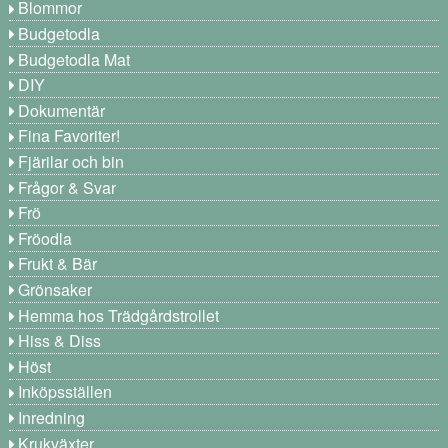
Blommor
Budgetodla
Budgetodla Mat
DIY
Dokumentär
Fina Favoriter!
Fjärilar och bin
Frågor & Svar
Frö
Fröodla
Frukt & Bär
Grönsaker
Hemma hos Trädgårdstrollet
Hiss & Diss
Höst
Inköpsställen
Inredning
Krukväxter