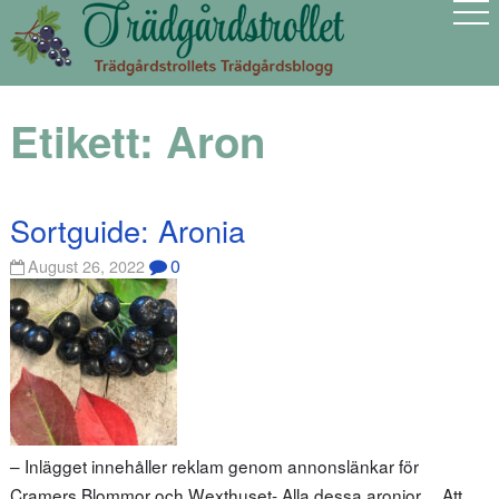
Etikett:
Aron
Sortguide: Aronia
0
August 26, 2022
– Inlägget innehåller reklam genom annonslänkar för
Cramers Blommor och Wexthuset- Alla dessa aronior… Att