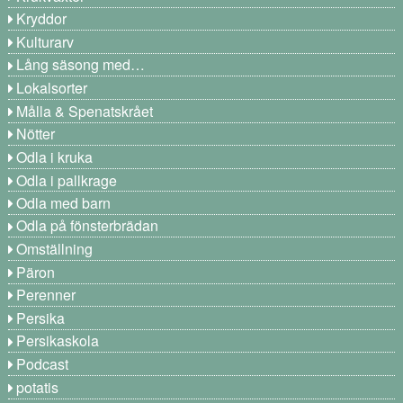
Kryddor
Kulturarv
Lång säsong med…
Lokalsorter
Målla & Spenatskrået
Nötter
Odla i kruka
Odla i pallkrage
Odla med barn
Odla på fönsterbrädan
Omställning
Päron
Perenner
Persika
Persikaskola
Podcast
potatis