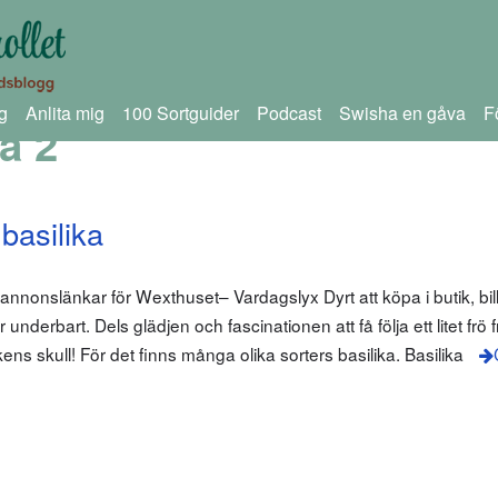
g
Anlita mig
100 Sortguider
Podcast
Swisha en gåva
F
a 2
basilika
nnonslänkar för Wexthuset– Vardagslyx Dyrt att köpa i butik, billi
r underbart. Dels glädjen och fascinationen att få följa ett litet frö f
akens skull! För det finns många olika sorters basilika. Basilika