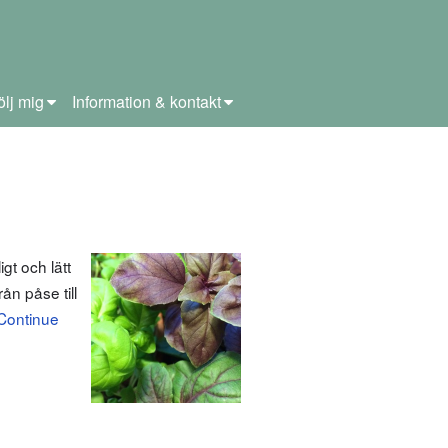
ölj mig
Information & kontakt
gt och lätt
rån påse till
Continue