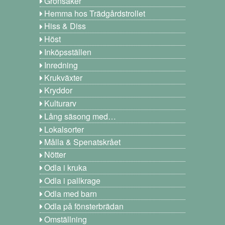
Grönsaker
Hemma hos Trädgårdstrollet
Hiss & Diss
Höst
Inköpsställen
Inredning
Krukväxter
Kryddor
Kulturarv
Lång säsong med…
Lokalsorter
Målla & Spenatskrået
Nötter
Odla i kruka
Odla i pallkrage
Odla med barn
Odla på fönsterbrädan
Omställning