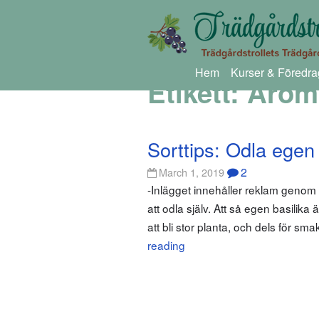
Hem
Kurser & Föredra
Etikett:
Arom
Sorttips: Odla egen 
2
March 1, 2019
-Inlägget innehåller reklam genom a
att odla själv. Att så egen basilika ä
att bli stor planta, och dels för sm
reading