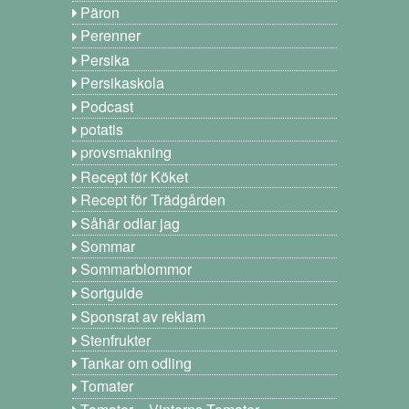
Päron
Perenner
Persika
Persikaskola
Podcast
potatis
provsmakning
Recept för Köket
Recept för Trädgården
Såhär odlar jag
Sommar
Sommarblommor
Sortguide
Sponsrat av reklam
Stenfrukter
Tankar om odling
Tomater