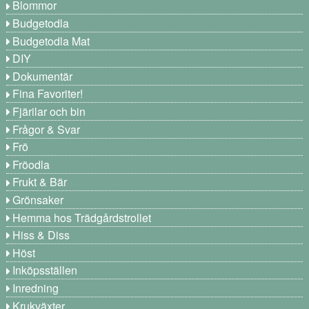
Blommor
Budgetodla
Budgetodla Mat
DIY
Dokumentär
Fina Favoriter!
Fjärilar och bin
Frågor & Svar
Frö
Fröodla
Frukt & Bär
Grönsaker
Hemma hos Trädgårdstrollet
Hiss & Diss
Höst
Inköpsställen
Inredning
Krukväxter