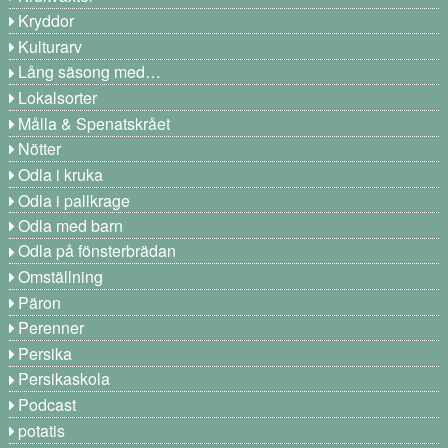
Kryddor
Kulturarv
Lång säsong med…
Lokalsorter
Målla & Spenatskrået
Nötter
Odla i kruka
Odla i pallkrage
Odla med barn
Odla på fönsterbrädan
Omställning
Päron
Perenner
Persika
Persikaskola
Podcast
potatis