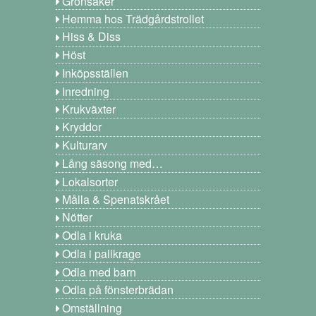
Grönsaker
Hemma hos Trädgårdstrollet
Hiss & Diss
Höst
Inköpsställen
Inredning
Krukväxter
Kryddor
Kulturarv
Lång säsong med…
Lokalsorter
Målla & Spenatskrået
Nötter
Odla i kruka
Odla i pallkrage
Odla med barn
Odla på fönsterbrädan
Omställning