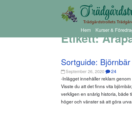
Hem
Kurser & Föredra
Etikett:
Arap
Sortguide: Björnbär
24
September 26, 2020
-Inlägget innehåller reklam geno
Visste du att det finns vita björn
verkligen en snårig historia, både 
höger och vänster så att göra urvale