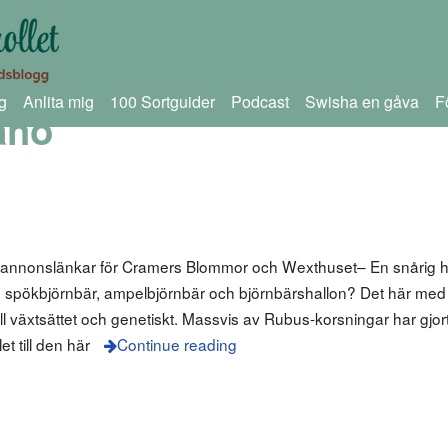
g
Anlita mig
100 Sortguider
Podcast
Swisha en gåva
F
aho
m annonslänkar för Cramers Blommor och Wexthuset– En snårig h
bär, spökbjörnbär, ampelbjörnbär och björnbärshallon? Det här med
till växtsättet och genetiskt. Massvis av Rubus-korsningar har gjor
t till den här
Continue reading