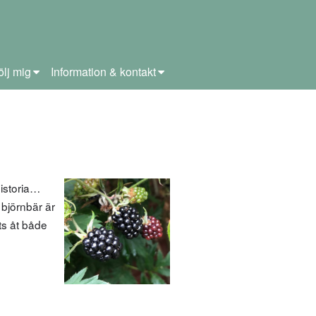
ölj mig
Information & kontakt
istoria…
 björnbär är
ts åt både