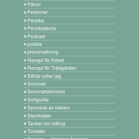
Päron
Perenner
Persika
Persikaskola
Podcast
potatis
provsmakning
Recept för Köket
Recept för Trädgården
Såhär odlar jag
Sommar
Sommarblommor
Sortguide
Sponsrat av reklam
Stenfrukter
Tankar om odling
Tomater