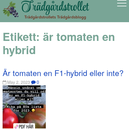
Etikett:
är tomaten en
hybrid
Är tomaten en F1-hybrid eller inte?
0
May 2, 2023