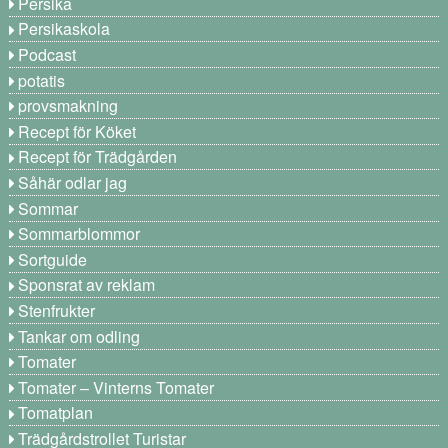
Persika
Persikaskola
Podcast
potatis
provsmakning
Recept för Köket
Recept för Trädgården
Såhär odlar jag
Sommar
Sommarblommor
Sortguide
Sponsrat av reklam
Stenfrukter
Tankar om odling
Tomater
Tomater – Vinterns Tomater
Tomatplan
Trädgårdstrollet Turistar