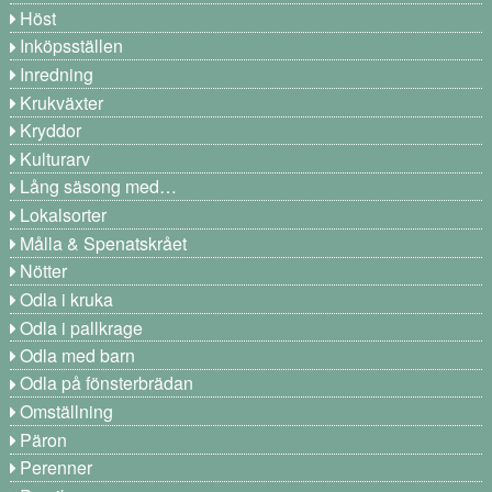
Höst
Inköpsställen
Inredning
Krukväxter
Kryddor
Kulturarv
Lång säsong med…
Lokalsorter
Målla & Spenatskrået
Nötter
Odla i kruka
Odla i pallkrage
Odla med barn
Odla på fönsterbrädan
Omställning
Päron
Perenner