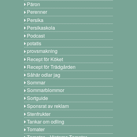
Päron
Perenner
Persika
Persikaskola
Podcast
potatis
provsmakning
Recept för Köket
Recept för Trädgården
Såhär odlar jag
Sommar
Sommarblommor
Sortguide
Sponsrat av reklam
Stenfrukter
Tankar om odling
Tomater