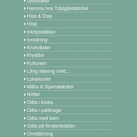
Grönsaker
Hemma hos Trädgårdstrollet
Hiss & Diss
Höst
Inköpsställen
Inredning
Krukväxter
Kryddor
Kulturarv
Lång säsong med…
Lokalsorter
Målla & Spenatskrået
Nötter
Odla i kruka
Odla i pallkrage
Odla med barn
Odla på fönsterbrädan
Omställning