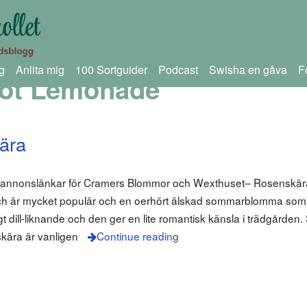
g
Anlita mig
100 Sortguider
Podcast
Swisha en gåva
F
cot Lemonade
ära
m annonslänkar för Cramers Blommor och Wexthuset– Rosenskära
och är mycket populär och en oerhört älskad sommarblomma som 
gt dill-liknande och den ger en lite romantisk känsla i trädgården. 
kära är vanligen
Continue reading