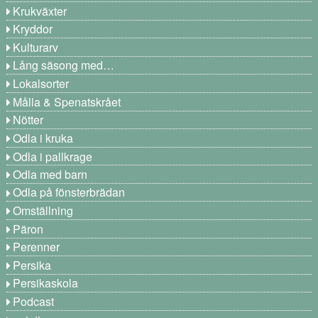
Krukväxter
Kryddor
Kulturarv
Lång säsong med…
Lokalsorter
Målla & Spenatskrået
Nötter
Odla i kruka
Odla i pallkrage
Odla med barn
Odla på fönsterbrädan
Omställning
Päron
Perenner
Persika
Persikaskola
Podcast