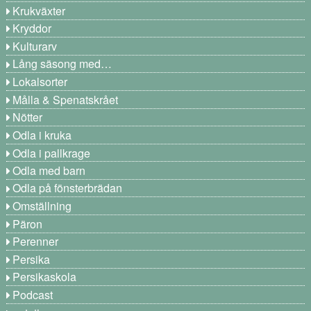
Krukväxter
Kryddor
Kulturarv
Lång säsong med…
Lokalsorter
Målla & Spenatskrået
Nötter
Odla i kruka
Odla i pallkrage
Odla med barn
Odla på fönsterbrädan
Omställning
Päron
Perenner
Persika
Persikaskola
Podcast