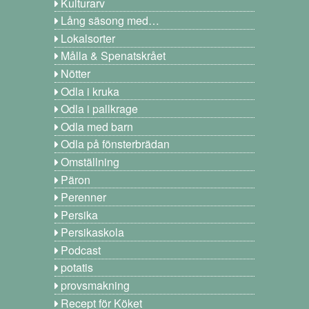
Kulturarv
Lång säsong med…
Lokalsorter
Målla & Spenatskrået
Nötter
Odla i kruka
Odla i pallkrage
Odla med barn
Odla på fönsterbrädan
Omställning
Päron
Perenner
Persika
Persikaskola
Podcast
potatis
provsmakning
Recept för Köket