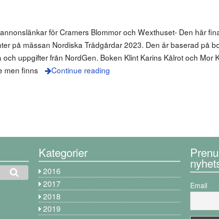
m annonslänkar för Cramers Blommor och Wexthuset- Den här fin
nter på mässan Nordiska Trädgårdar 2023. Den är baserad på bo
a och uppgifter från NordGen. Boken Klint Karins Kålrot och Mor K
ge men finns
Continue reading
Kategorier
Prenu
nyhet
2016
2017
Email
2018
2019