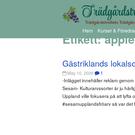
Hem
Kurser & Föredra
Etikett:
äpple
Gästriklands lokalso
1
May 10, 2026
-Inlägget innehåller reklam genom 
Sesam- Kulturarvssorter är ju härli
Uppland ville fokusera på att lyfta
#sesamupplandsfröarv så var det f