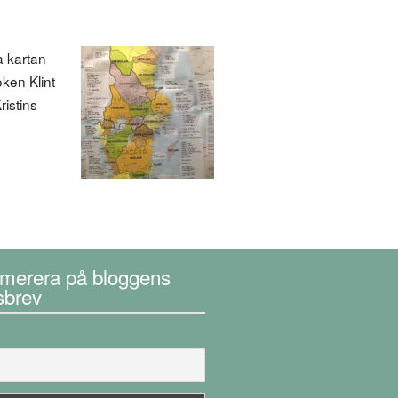
a kartan
ken Klint
ristins
merera på bloggens
sbrev