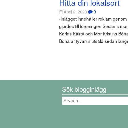
Hitta din lokalsort
9
April 2, 2023
-Inlägget innehåller reklam geno
gjordes till föreningen Sesams mo
Karins Kålrot och Mor Kristins Bön
Böna är tyvärr slutsåld sedan län
Sök blogginlägg