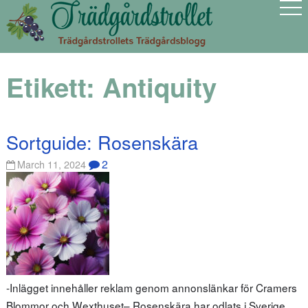
Etikett:
Antiquity
Sortguide: Rosenskära
2
March 11, 2024
-Inlägget innehåller reklam genom annonslänkar för Cramers
Blommor och Wexthuset– Rosenskära har odlats i Sverige