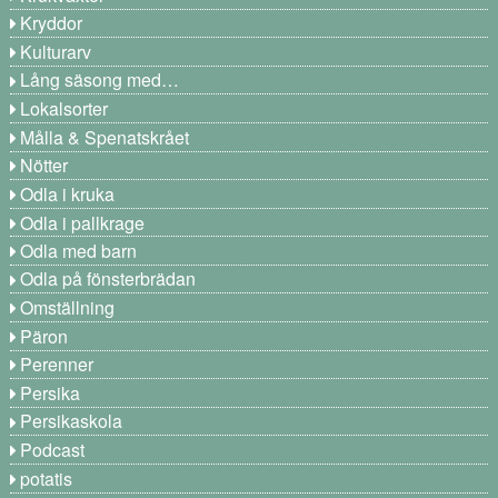
Kryddor
Kulturarv
Lång säsong med…
Lokalsorter
Målla & Spenatskrået
Nötter
Odla i kruka
Odla i pallkrage
Odla med barn
Odla på fönsterbrädan
Omställning
Päron
Perenner
Persika
Persikaskola
Podcast
potatis