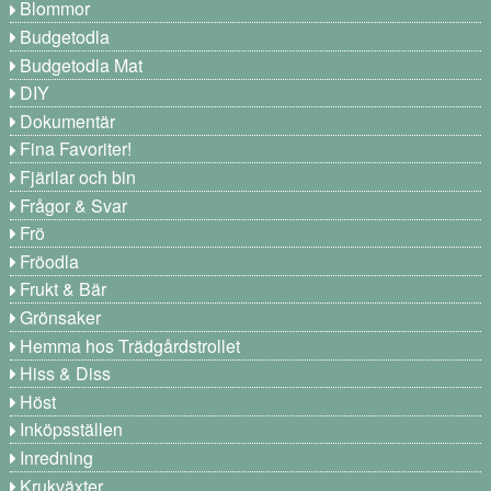
Blommor
Budgetodla
Budgetodla Mat
DIY
Dokumentär
Fina Favoriter!
Fjärilar och bin
Frågor & Svar
Frö
Fröodla
Frukt & Bär
Grönsaker
Hemma hos Trädgårdstrollet
Hiss & Diss
Höst
Inköpsställen
Inredning
Krukväxter