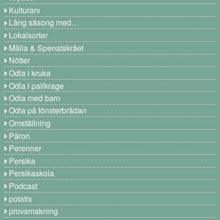
Kulturarv
Lång säsong med…
Lokalsorter
Målla & Spenatskrået
Nötter
Odla i kruka
Odla i pallkrage
Odla med barn
Odla på fönsterbrädan
Omställning
Päron
Perenner
Persika
Persikaskola
Podcast
potatis
provsmakning