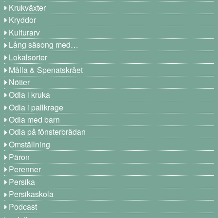
Krukväxter
Kryddor
Kulturarv
Lång säsong med…
Lokalsorter
Målla & Spenatskrået
Nötter
Odla i kruka
Odla i pallkrage
Odla med barn
Odla på fönsterbrädan
Omställning
Päron
Perenner
Persika
Persikaskola
Podcast