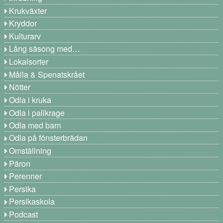
Krukväxter
Kryddor
Kulturarv
Lång säsong med…
Lokalsorter
Målla & Spenatskrået
Nötter
Odla i kruka
Odla i pallkrage
Odla med barn
Odla på fönsterbrädan
Omställning
Päron
Perenner
Persika
Persikaskola
Podcast