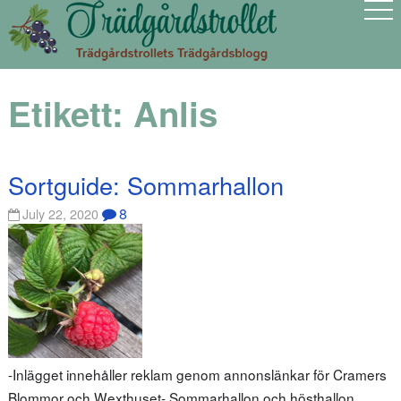
Etikett:
Anlis
Sortguide: Sommarhallon
8
July 22, 2020
-Inlägget innehåller reklam genom annonslänkar för Cramers
Blommor och Wexthuset- Sommarhallon och hösthallon