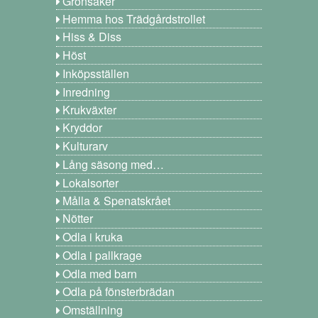
Grönsaker
Hemma hos Trädgårdstrollet
Hiss & Diss
Höst
Inköpsställen
Inredning
Krukväxter
Kryddor
Kulturarv
Lång säsong med…
Lokalsorter
Målla & Spenatskrået
Nötter
Odla i kruka
Odla i pallkrage
Odla med barn
Odla på fönsterbrädan
Omställning