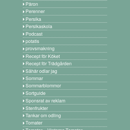
Päron
Perenner
Persika
Persikaskola
Podcast
potatis
provsmakning
Recept för Köket
Recept för Trädgården
Såhär odlar jag
Sommar
Sommarblommor
Sortguide
Sponsrat av reklam
Stenfrukter
Tankar om odling
Tomater