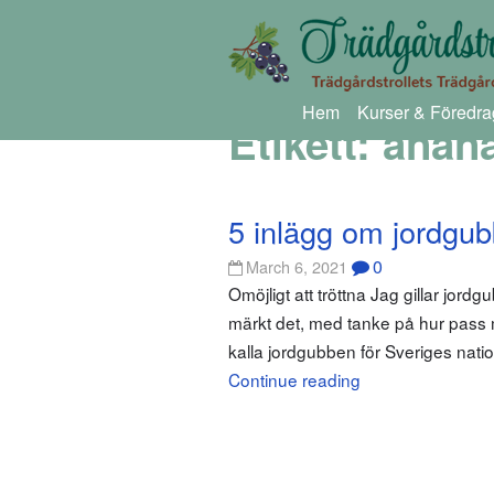
Hem
Kurser & Föredra
Etikett:
anan
5 inlägg om jordgub
0
March 6, 2021
Omöjligt att tröttna Jag gillar jord
märkt det, med tanke på hur pass m
kalla jordgubben för Sveriges nat
Continue reading