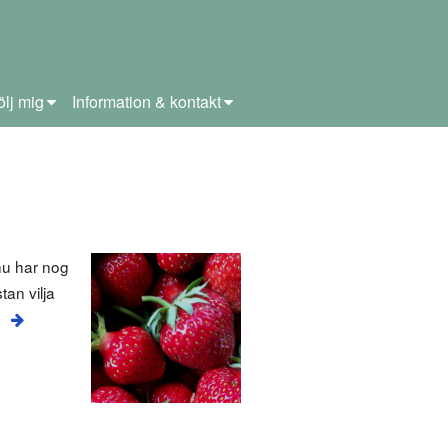
ölj mig
Information & kontakt
 nu har nog
an vilja