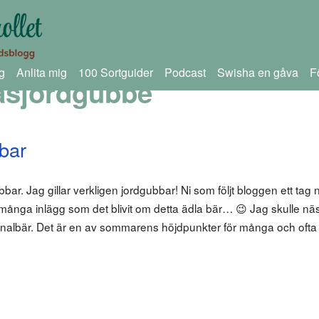
g
Anlita mig
100 Sortguider
Podcast
Swisha en gåva
F
asjordgubbe
bar
gubbar. Jag gillar verkligen jordgubbar! Ni som följt bloggen ett tag
ånga inlägg som det blivit om detta ädla bär… 😉 Jag skulle näst
ionalbär. Det är en av sommarens höjdpunkter för många och ofta