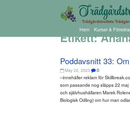
Hem
Kurser & Föredra
Etikett:
Anan
Poddavsnitt 33: Om
0
May 22, 2023
–innehåller reklam för Skillbreak.c
som passande nog släpps 22 maj p
och självhushållaren Marek Rolene
Biologisk Odling) om hur man odlar