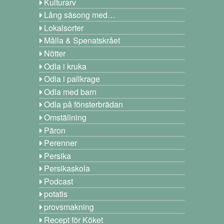
Kulturarv
Lång säsong med…
Lokalsorter
Målla & Spenatskrået
Nötter
Odla i kruka
Odla i pallkrage
Odla med barn
Odla på fönsterbrädan
Omställning
Päron
Perenner
Persika
Persikaskola
Podcast
potatis
provsmakning
Recept för Köket