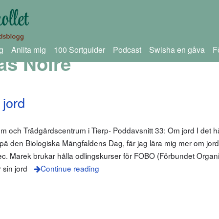
g
Anlita mig
100 Sortguider
Podcast
Swisha en gåva
F
as Noire
 jord
om och Trädgårdscentrum i Tierp- Poddavsnitt 33: Om jord I det hä
å den Biologiska Mångfaldens Dag, får jag lära mig mer om jord
c. Marek brukar hålla odlingskurser för FOBO (Förbundet Organi
 sin jord
Continue reading