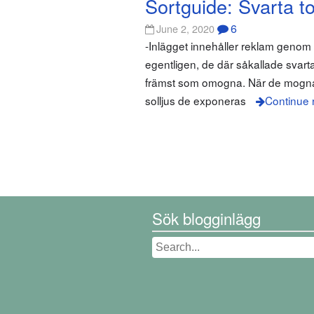
Sortguide: Svarta t
6
June 2, 2020
-Inlägget innehåller reklam geno
egentligen, de där såkallade svart
främst som omogna. När de mognat s
solljus de exponeras
Continue 
Sök blogginlägg