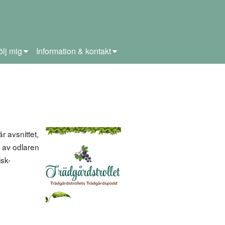
ölj mig
Information & kontakt
r avsnittet,
 av odlaren
sk-