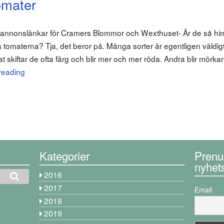
omater
m annonslänkar för Cramers Blommor och Wexthuset- Är de så him
a tomaterna? Tja, det beror på. Många sorter är egentligen väldig
kiftar de ofta färg och blir mer och mer röda. Andra blir mörkar
reading
Kategorier
Prenu
nyhet
2016
2017
Email
2018
2019