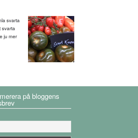
la svarta
t svarta
e ju mer
merera på bloggens
sbrev