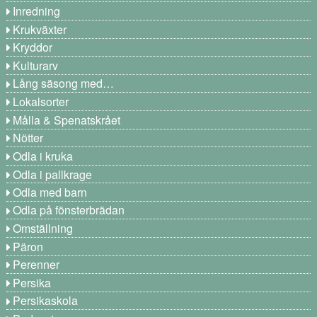
Inredning
Krukväxter
Kryddor
Kulturarv
Lång säsong med…
Lokalsorter
Målla & Spenatskrået
Nötter
Odla i kruka
Odla i pallkrage
Odla med barn
Odla på fönsterbrädan
Omställning
Päron
Perenner
Persika
Persikaskola