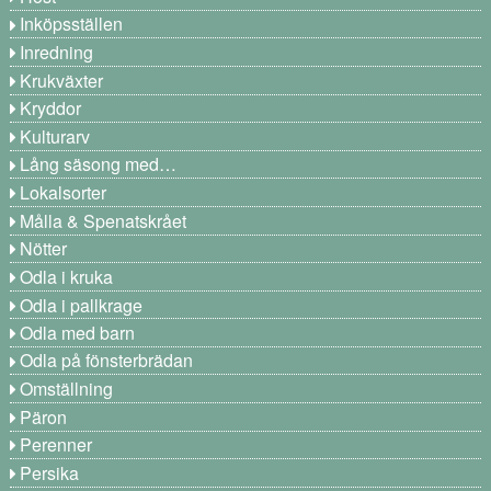
Inköpsställen
Inredning
Krukväxter
Kryddor
Kulturarv
Lång säsong med…
Lokalsorter
Målla & Spenatskrået
Nötter
Odla i kruka
Odla i pallkrage
Odla med barn
Odla på fönsterbrädan
Omställning
Päron
Perenner
Persika