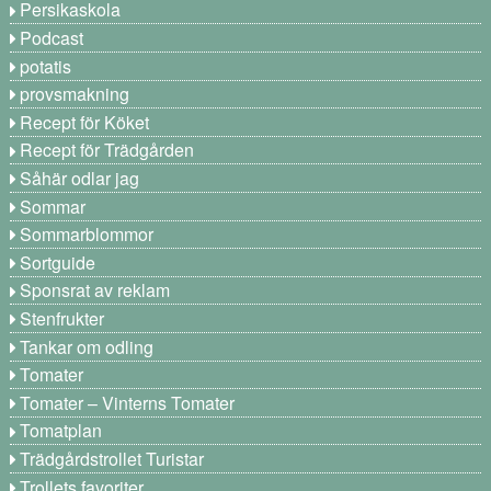
Persikaskola
Podcast
potatis
provsmakning
Recept för Köket
Recept för Trädgården
Såhär odlar jag
Sommar
Sommarblommor
Sortguide
Sponsrat av reklam
Stenfrukter
Tankar om odling
Tomater
Tomater – Vinterns Tomater
Tomatplan
Trädgårdstrollet Turistar
Trollets favoriter