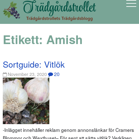
Etikett:
Amish
Sortguide: Vitlök
20
November 23, 2020
-Inlägget innehåller reklam genom annonslänkar för Cramers
Blommor och Wexthuset– För sent att sätta vitlök? Verkligen