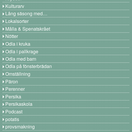
Kulturarv
Lång säsong med…
Lokalsorter
Målla & Spenatskrået
Nötter
Odla i kruka
Odla i pallkrage
Odla med barn
Odla på fönsterbrädan
Omställning
Päron
Perenner
Persika
Persikaskola
Podcast
potatis
provsmakning