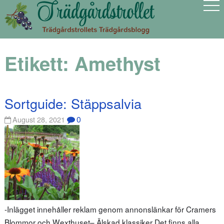
Etikett:
Amethyst
Sortguide: Stäppsalvia
0
August 28, 2021
-Inlägget innehåller reklam genom annonslänkar för Cramers
Blommor och Wexthuset– Älskad klassiker Det finns alla