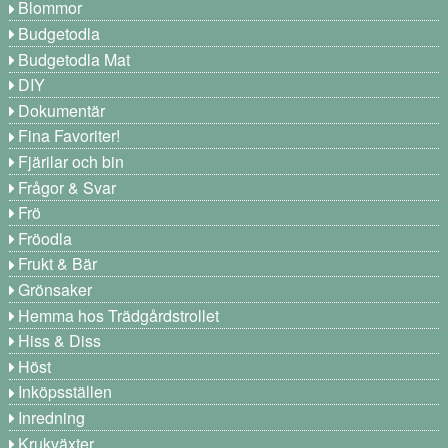
Blommor
Budgetodla
Budgetodla Mat
DIY
Dokumentär
Fina Favoriter!
Fjärilar och bin
Frågor & Svar
Frö
Fröodla
Frukt & Bär
Grönsaker
Hemma hos Trädgårdstrollet
Hiss & Diss
Höst
Inköpsställen
Inredning
Krukväxter