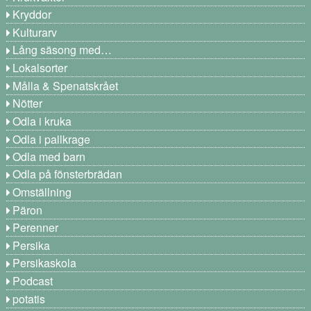
Kryddor
Kulturarv
Lång säsong med…
Lokalsorter
Målla & Spenatskrået
Nötter
Odla i kruka
Odla i pallkrage
Odla med barn
Odla på fönsterbrädan
Omställning
Päron
Perenner
Persika
Persikaskola
Podcast
potatis