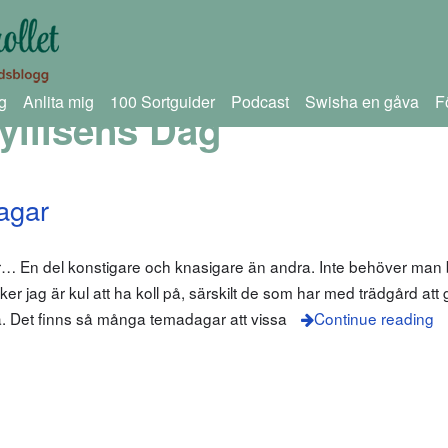
g
Anlita mig
100 Sortguider
Podcast
Swisha en gåva
F
llisens Dag
agar
… En del konstigare och knasigare än andra. Inte behöver man 
er jag är kul att ha koll på, särskilt de som har med trädgård att
a. Det finns så många temadagar att vissa
Continue reading