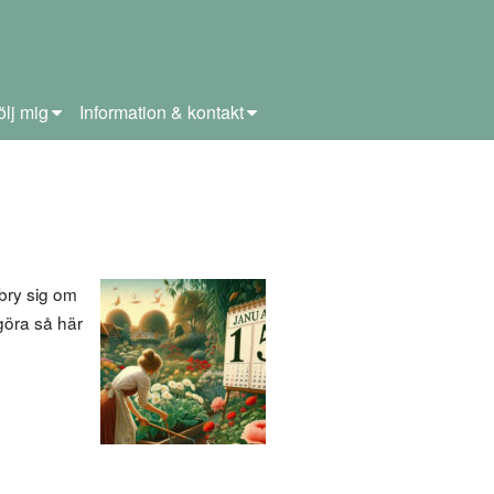
ölj mig
Information & kontakt
bry sig om
 göra så här