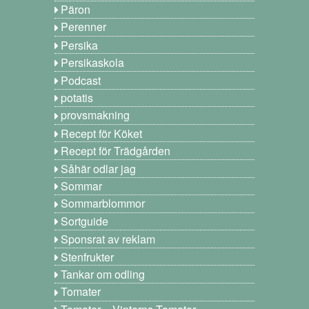
Päron
Perenner
Persika
Persikaskola
Podcast
potatis
provsmakning
Recept för Köket
Recept för Trädgården
Såhär odlar jag
Sommar
Sommarblommor
Sortguide
Sponsrat av reklam
Stenfrukter
Tankar om odling
Tomater