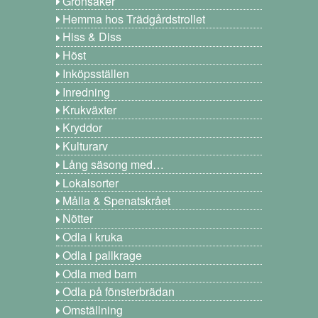
Grönsaker
Hemma hos Trädgårdstrollet
Hiss & Diss
Höst
Inköpsställen
Inredning
Krukväxter
Kryddor
Kulturarv
Lång säsong med…
Lokalsorter
Målla & Spenatskrået
Nötter
Odla i kruka
Odla i pallkrage
Odla med barn
Odla på fönsterbrädan
Omställning