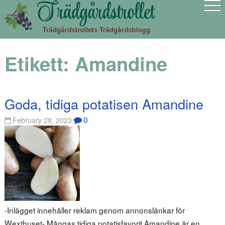
Etikett:
Amandine
Goda, tidiga potatisen Amandine
0
February 28, 2023
-Inlägget innehåller reklam genom annonslänkar för
Wexthuset- Mångas tidiga potatisfavorit Amandine är en