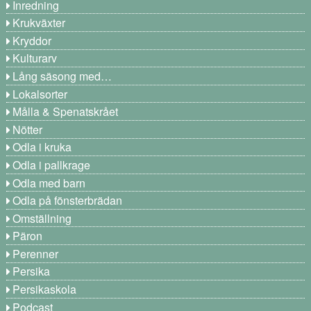
Inredning
Krukväxter
Kryddor
Kulturarv
Lång säsong med…
Lokalsorter
Målla & Spenatskrået
Nötter
Odla i kruka
Odla i pallkrage
Odla med barn
Odla på fönsterbrädan
Omställning
Päron
Perenner
Persika
Persikaskola
Podcast