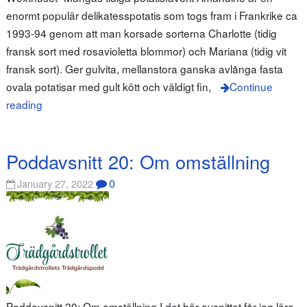
enormt populär delikatesspotatis som togs fram i Frankrike ca
1993-94 genom att man korsade sorterna Charlotte (tidig
fransk sort med rosavioletta blommor) och Mariana (tidig vit
fransk sort). Ger gulvita, mellanstora ganska avlånga fasta
ovala potatisar med gult kött och väldigt fin,
Continue
reading
Poddavsnitt 20: Om omställning
0
January 27, 2022
Poddavsnitt 20: Om omställning I det här avsnittet får jag lära