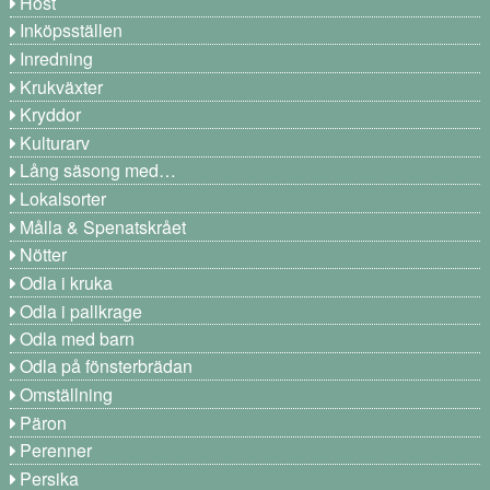
Höst
Inköpsställen
Inredning
Krukväxter
Kryddor
Kulturarv
Lång säsong med…
Lokalsorter
Målla & Spenatskrået
Nötter
Odla i kruka
Odla i pallkrage
Odla med barn
Odla på fönsterbrädan
Omställning
Päron
Perenner
Persika