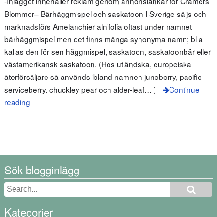
-Inlägget innehåller reklam genom annonslänkar för Cramers
Blommor– Bärhäggmispel och saskatoon I Sverige säljs och
marknadsförs Amelanchier alnifolia oftast under namnet
bärhäggmispel men det finns många synonyma namn; bl a
kallas den för sen häggmispel, saskatoon, saskatoonbär eller
västamerikansk saskatoon. (Hos utländska, europeiska
återförsäljare så används ibland namnen juneberry, pacific
serviceberry, chuckley pear och alder-leaf… )
Continue
reading
Sök blogginlägg
Kategorier