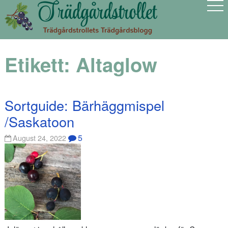
Etikett:
Altaglow
Sortguide: Bärhäggmispel
/Saskatoon
5
August 24, 2022