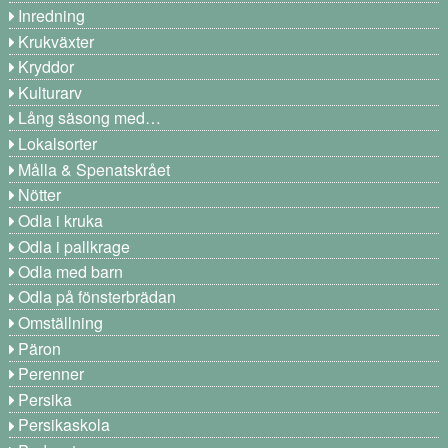
Inredning
Krukväxter
Kryddor
Kulturarv
Lång säsong med…
Lokalsorter
Målla & Spenatskrået
Nötter
Odla i kruka
Odla i pallkrage
Odla med barn
Odla på fönsterbrädan
Omställning
Päron
Perenner
Persika
Persikaskola