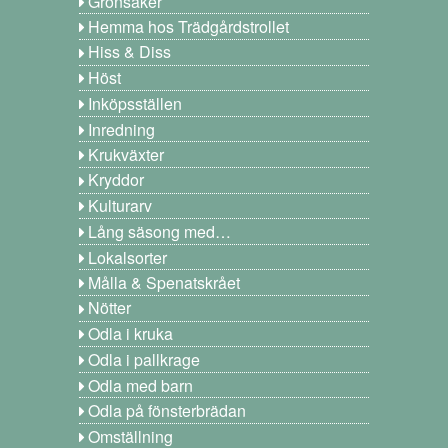
Grönsaker
Hemma hos Trädgårdstrollet
Hiss & Diss
Höst
Inköpsställen
Inredning
Krukväxter
Kryddor
Kulturarv
Lång säsong med…
Lokalsorter
Målla & Spenatskrået
Nötter
Odla i kruka
Odla i pallkrage
Odla med barn
Odla på fönsterbrädan
Omställning