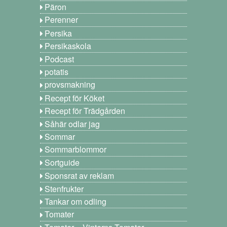
Päron
Perenner
Persika
Persikaskola
Podcast
potatis
provsmakning
Recept för Köket
Recept för Trädgården
Såhär odlar jag
Sommar
Sommarblommor
Sortguide
Sponsrat av reklam
Stenfrukter
Tankar om odling
Tomater