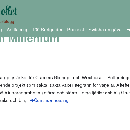
g
Anlita mig
100 Sortguider
Podcast
Swisha en gåva
F
m Millenium
m annonslänkar för Cramers Blommor och Wexthuset– Pollinering
ende projekt som sakta, sakta växer litegrann för varje år. Allteft
så blir perennrabatten större och större. Tema fjärilar och bin Gru
rilar och bin,
Continue reading