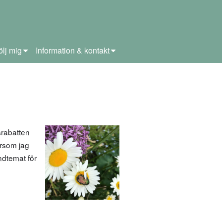
ölj mig
Information & kontakt
srabatten
ersom jag
ndtemat för