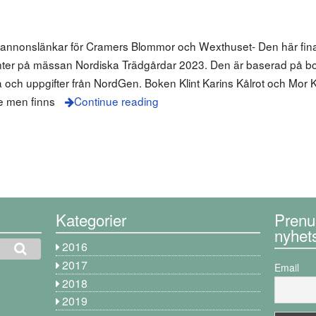
m annonslänkar för Cramers Blommor och Wexthuset- Den här fin
nter på mässan Nordiska Trädgårdar 2023. Den är baserad på bo
a och uppgifter från NordGen. Boken Klint Karins Kålrot och Mor K
ge men finns
Continue reading
Kategorier
Prenu
nyhet
2016
2017
Email
2018
2019