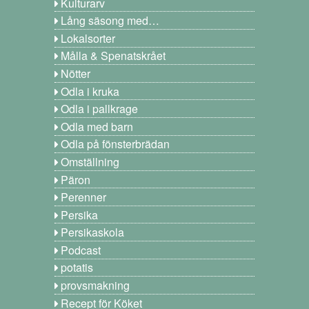
Kulturarv
Lång säsong med…
Lokalsorter
Målla & Spenatskrået
Nötter
Odla i kruka
Odla i pallkrage
Odla med barn
Odla på fönsterbrädan
Omställning
Päron
Perenner
Persika
Persikaskola
Podcast
potatis
provsmakning
Recept för Köket