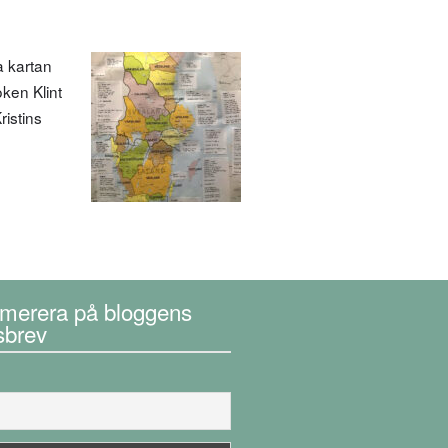
a kartan
ken Klint
ristins
merera på bloggens
sbrev