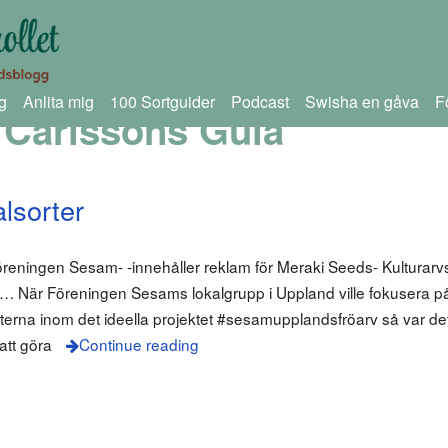
g
Anlita mig
100 Sortguider
Podcast
Swisha en gåva
F
 Carlssons Gula
lsorter
föreningen Sesam- -innehåller reklam för Meraki Seeds- Kulturarvs
hitta… När Föreningen Sesams lokalgrupp i Uppland ville fokusera på 
erna inom det ideella projektet #sesamupplandsfröarv så var det
att göra
Continue reading