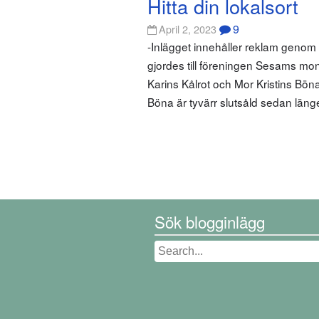
Hitta din lokalsort
9
April 2, 2023
-Inlägget innehåller reklam geno
gjordes till föreningen Sesams mo
Karins Kålrot och Mor Kristins Bön
Böna är tyvärr slutsåld sedan län
Sök blogginlägg