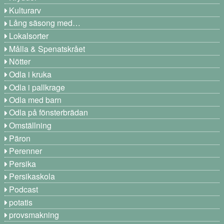
Kulturarv
Lång säsong med…
Lokalsorter
Målla & Spenatskrået
Nötter
Odla i kruka
Odla i pallkrage
Odla med barn
Odla på fönsterbrädan
Omställning
Päron
Perenner
Persika
Persikaskola
Podcast
potatis
provsmakning