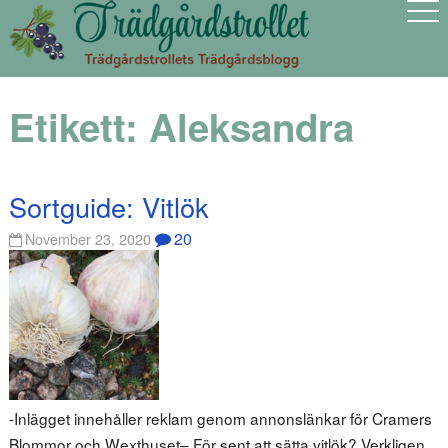
Etikett:
Aleksandra
Sortguide: Vitlök
20
November 23, 2020
-Inlägget innehåller reklam genom annonslänkar för Cramers
Blommor och Wexthuset– För sent att sätta vitlök? Verkligen