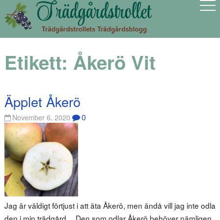
Etikett:
Åkerö Vit
Äpplet Åkerö
0
November 6, 2020
Jag är väldigt förtjust i att äta Åkerö, men ändå vill jag inte odla
den i min trädgård… Den som odlar Åkerö behöver nämligen