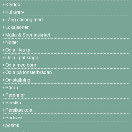
Kryddor
Kulturarv
Lång säsong med…
Lokalsorter
Målla & Spenatskrået
Nötter
Odla i kruka
Odla i pallkrage
Odla med barn
Odla på fönsterbrädan
Omställning
Päron
Perenner
Persika
Persikaskola
Podcast
potatis