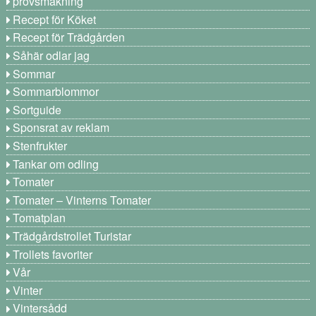
provsmakning
Recept för Köket
Recept för Trädgården
Såhär odlar jag
Sommar
Sommarblommor
Sortguide
Sponsrat av reklam
Stenfrukter
Tankar om odling
Tomater
Tomater – Vinterns Tomater
Tomatplan
Trädgårdstrollet Turistar
Trollets favoriter
Vår
Vinter
Vintersådd