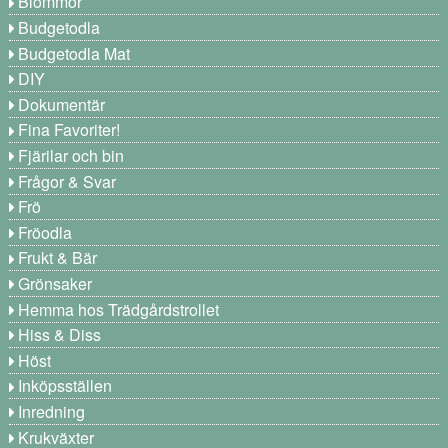
Blommor
Budgetodla
Budgetodla Mat
DIY
Dokumentär
Fina Favoriter!
Fjärilar och bin
Frågor & Svar
Frö
Fröodla
Frukt & Bär
Grönsaker
Hemma hos Trädgårdstrollet
Hiss & Diss
Höst
Inköpsställen
Inredning
Krukväxter